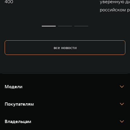
400
уверенную д
российском р
все новости
Модели
TANK 300
TANK 400
Покупателям
TANK 500
TANK 700
Спецпредложения
Тест-драйв
Владельцам
TANK Финансы
TANK Кредит