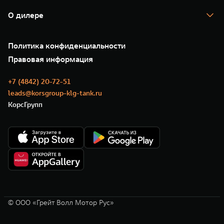
Гарантия
TANK Лизинг
Помощь на дороге
Корпоративным клиентам
О дилере
Новые цифровые сервисы TANK
Зарядные станции
Подписки
О нас
Специальные предложения
35 лет GWM
Сервис
Политика конфиденциальности
GWM ТЕХ ДЕНЬ
Нулевое ТО
Новости
Правовая информация
Моторные масла
+7 (4842) 20-72-51
leads@korsgroup-klg-tank.ru
КорсГрупп
© ООО «Грейт Волл Мотор Рус»