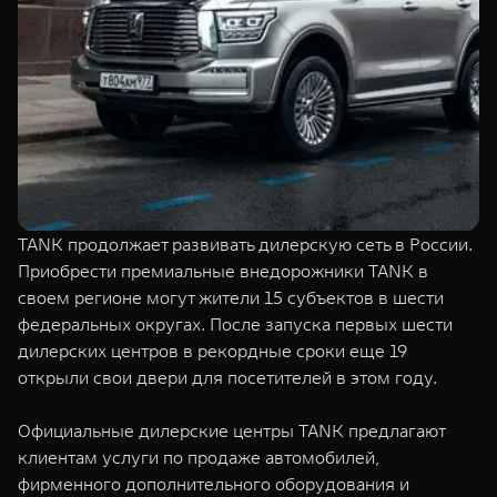
TANK Финансы
Сервис
Корпоративным клиентам
Специальные предложения
Моторные масла
TANK ФИНАНСЫ
TANK Кредит
ЦИФРОВЫЕ СЕРВИСЫ TANK
TANK Лизинг
Цифровые сервисы TANK
TANK 500
TANK 700
TANK продолжает развивать дилерскую сеть в России.
TANK Страхование
Подписки
Веди за собой
Сила признан
Приобрести премиальные внедорожники TANK в
от 6 499 000 ₽
от 10 199 
своем регионе могут жители 15 субъектов в шести
федеральных округах. После запуска первых шести
дилерских центров в рекордные сроки еще 19
открыли свои двери для посетителей в этом году.
Официальные дилерские центры TANK предлагают
клиентам услуги по продаже автомобилей,
фирменного дополнительного оборудования и