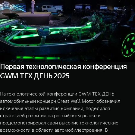
TANK Финансы
Сервис
Корпоративным клиентам
Специальные предложения
Моторные масла
TANK ФИНАНСЫ
TANK Кредит
ЦИФРОВЫЕ СЕРВИСЫ TANK
TANK Лизинг
Цифровые сервисы TANK
TANK 500
TANK 70
Первая технологическая конференция
TANK Страхование
Подписки
Веди за собой
Сила призна
GWM ТЕХ ДЕНЬ 2025
от 6 499 000 ₽
от 10 199
На технологической конференции GWM ТЕХ ДЕНЬ
автомобильный концерн Great Wall Motor обозначил
ключевые этапы развития компании, поделился
стратегией развития на российском рынке и
продемонстрировал свои высокие технологические
возможности в области автомобилестроения. В