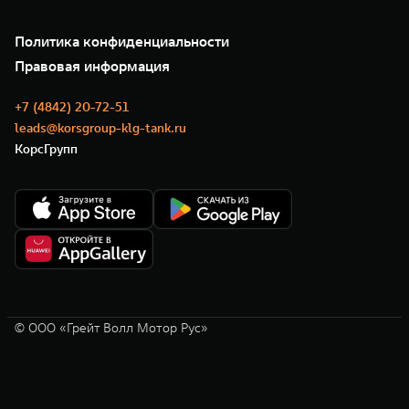
Подписки
О нас
Специальные предложения
35 лет GWM
Сервис
Политика конфиденциальности
GWM ТЕХ ДЕНЬ
Нулевое ТО
Новости
Правовая информация
Моторные масла
+7 (4842) 20-72-51
leads@korsgroup-klg-tank.ru
КорсГрупп
© ООО «Грейт Волл Мотор Рус»