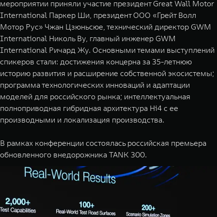
мероприятии приняли участие президент Great Wall Motor
WEY 07
WEY 05
International Паркер Ши, президент ООО «Грейт Волл
Расширяя границы комфорта
Эстетика нов
Мотор Рус» Чжан Цзюньсюе, технический директор GWM
от 6 149 000 ₽
от 5 699 
International Николь Ву, главный инженер GWM
International Ричард Жу. Основными темами выступлений
спикеров стали: достижения концерна за 35-летнюю
историю развития и расширение собственной экосистемы;
программа технологических инноваций и адаптации
моделей для российского рынка; интеллектуальная
полноприводная гибридная архитектура Hi4 с ее
производными и локализация производства.
WEY 80
WEY 80 
В рамках конференции состоялась российская премьера
Масштаб возможностей
Масштаб воз
обновленного внедорожника TANK 300.
от 6 449 000 ₽
от 8 099 