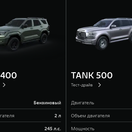
 400
TANK 500
Тест-драйв
Бензиновый
Двигатель
гателя
2 л
Объем двигателя
245 л.с.
Мощность