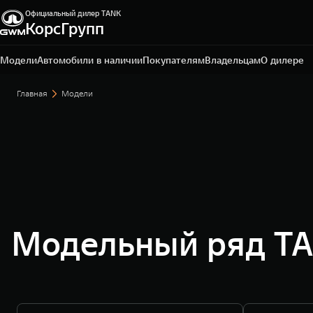
Официальный дилер TANK
КорсГрупп
Калуга, ул. Автомобильная, д. 2
+7 (4842) 20-72-51
Модели
Автомобили в наличии
Покупателям
Владельцам
О дилере
Главная
Модели
Модельный ряд T