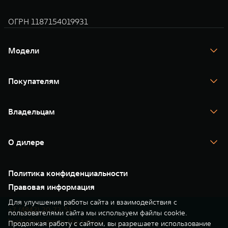
ОГРН 1187154019931
Модели
TANK 300
TANK 400
Покупателям
TANK 500
TANK 700
Спецпредложения
Тест-драйв
Владельцам
TANK Финансы
TANK Кредит
Гарантия
TANK Лизинг
Помощь на дороге
Корпоративным клиентам
О дилере
Новые цифровые сервисы TANK
Зарядные станции
Подписки
О нас
Специальные предложения
35 лет GWM
Сервис
Политика конфиденциальности
GWM ТЕХ ДЕНЬ
Нулевое ТО
Новости
Правовая информация
Моторные масла
Для улучшения работы сайта и взаимодействия с
+7 (4842) 20-72-51
пользователями сайта мы используем файлы cookie.
leads@korsgroup-klg-tank.ru
Продолжая работу с сайтом, вы разрешаете использование