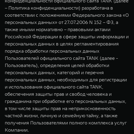
конфиденциальности официального сайта TANK (далее
TANK Финансы
Сервис
– Политика конфиденциальности) разработана в
Корпоративным клиентам
Специальные предложения
соответствии с положениями Федерального закона «О
TANK 500
TANK 700
персональных данных» от 27.07.2006 N 152 – ФЗ, а
Моторные масла
Веди за собой
Сила признания
также иными нормативно – правовыми актами
TANK ФИНАНСЫ
от 6 499 000 ₽
от 10 199 000 ₽
Российской Федерации в сфере защиты информации и
TANK Кредит
ЦИФРОВЫЕ СЕРВИСЫ TANK
персональных данных в целях регламентирования
порядка обработки персональных данных
TANK Лизинг
Цифровые сервисы TANK
Пользователей официального сайта TANK (далее -
Пользователь), определения целей обработки
TANK Страхование
Подписки
персональных данных, категорий и перечня
WEY 07
WEY 05
персональных данных, необходимых для регистрации
Расширяя границы комфорта
Эстетика нового времени
и использования официального сайта TANK,
от 6 149 000 ₽
от 5 699 000 ₽
обеспечения защиты прав и свобод человека и
гражданина при обработке его персональных данных,
в том числе защиты прав на неприкосновенность
частной жизни, личную и семейную тайну, а также
получения Пользователями полного комплекса услуг
Компании.