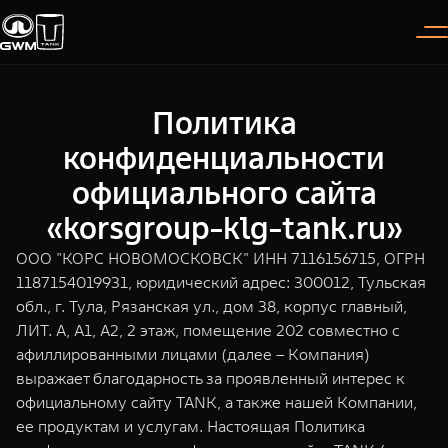
Политика
Покупателям
Владельцам
О дилере
Модели
конфиденциальности
официального сайта
ВЫБОР АВТОМОБИЛЯ
ГАРАНТИЯ И ПОДДЕРЖКА
ИНФОРМАЦИЯ
«korsgroup-klg-tank.ru»
Спецпредложения
Гарантия
О нас
ООО "КОРС НОВОМОСКОВСК" ИНН 7116156715, ОГРН
Конфигуратор
Помощь на дороге
35 лет GWM
1187154019931, юридический адрес: 300012, Тульская
обл., г. Тула, Рязанская ул., дом 38, корпус главный,
TANK 300
TANK 400
Тест-драйв
GWM ТЕХ ДЕНЬ
ЛИТ. А, А1, А2, 2 этаж, помещение 202 совместно с
СЕРВИС
Следуй за открытиями
За пределы возможного
афиллированными лицами (далее – Компания)
Зарядные станции
Новости
от 3 999 000 ₽
от 5 599 000 ₽
Калькулятор ТО
выражает благодарность за проявленный интерес к
официальному сайту TANK, а также нашей Компании,
Нулевое ТО
ПОКУПКА АВТОМОБИЛЯ
ее продуктам и услугам. Настоящая Политика