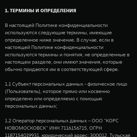
WEY 80
WEY 80 Лаундж
1. ТЕРМИНЫ И ОПРЕДЕЛЕНИЯ
Масштаб возможностей
Масштаб возможностей
от 6 449 000 ₽
от 8 099 000 ₽
В настоящей Политике конфиденциальности
используются следующие термины, имеющие
определенное ниже значение. В случае, если в
настоящей Политике конфиденциальности
используются термины и понятия, не определенные в
настоящем разделе, они имеют значения, которые
обычно придаются им в соответствующей сфере.
1.1 Субъект персональных данных - физическое лицо
(Пользователь), которое прямо или косвенно
определено или определяемо с помощью
персональных данных;
1.2 Оператор персональных данных – ООО "КОРС
НОВОМОСКОВСК" ИНН 7116156715, ОГРН
1187154019931, юридический адрес: 300012, Тульская