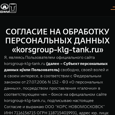
СОГЛАСИЕ НА ОБРАБОТКУ
Покупателям
Владельцам
О дилере
Модели
ПЕРСОНАЛЬНЫХ ДАННЫХ
«korsgroup-klg-tank.ru»
ВЫБОР АВТОМОБИЛЯ
ГАРАНТИЯ И ПОДДЕРЖКА
ИНФОРМАЦИЯ
Я, являясь Пользователем официального сайта
Спецпредложения
Гарантия
О нас
korsgroup-klg-tank.ru
(далее – Субъект персональных
данных и/или Пользователь)
свободно, своей волей и
Конфигуратор
Помощь на дороге
35 лет GWM
в своем интересе, в соответствии с Федеральным
законом от 27.07.2006 N 152 - ФЗ «О персональных
Тест-драйв
GWM ТЕХ ДЕНЬ
TANK 300
TANK 400
СЕРВИС
данных», посредством проставления «галочки» в
Следуй за открытиями
За пределы возможного
Зарядные станции
Новости
соответствующем чек – боксе на официальном сайте
от 3 999 000 ₽
от 5 599 000 ₽
Калькулятор ТО
korsgroup-klg-tank.ru, подписываю настоящее
Нулевое ТО
Согласие и выражаю ООО "КОРС НОВОМОСКОВСК"
ПОКУПКА АВТОМОБИЛЯ
ИНН 7116156715 ОГРН 1187154019931, адрес юр. лица: