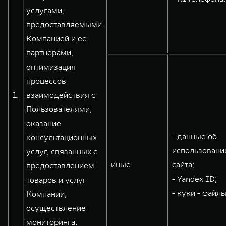
услугами,
WEY 80
WEY 80 Лаундж
предоставляемыми
Масштаб возможностей
Масштаб возможностей
от 6 449 000 ₽
от 8 099 000 ₽
Компанией и ее
партнерами,
оптимизация
процессов
1.
взаимодействия с
Пользователями,
оказание
- данные об
консультационных
использовани
услуг, связанных с
иные
сайта;
предоставлением
- Yandex ID;
товаров и услуг
- куки - файлы
Компании,
осуществление
мониторинга,