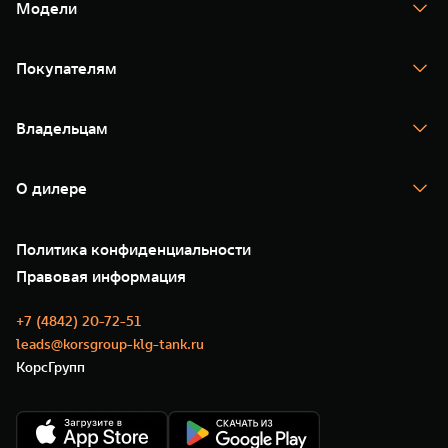
Модели
TANK 300
TANK 400
Покупателям
TANK 500
TANK 700
Спецпредложения
Тест-драйв
Владельцам
TANK Финансы
TANK Кредит
Гарантия
TANK Лизинг
Помощь на дороге
Корпоративным клиентам
О дилере
Новые цифровые сервисы TANK
Зарядные станции
Подписки
О нас
Специальные предложения
35 лет GWM
Сервис
Политика конфиденциальности
GWM ТЕХ ДЕНЬ
Нулевое ТО
Новости
Правовая информация
Моторные масла
+7 (4842) 20-72-51
leads@korsgroup-klg-tank.ru
КорсГрупп