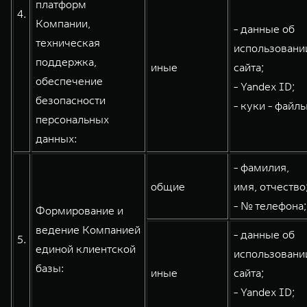
платформ
4.
Компании,
- данные об
техническая
использовани
поддержка,
иные
сайта;
обеспечение
- Yandex ID;
безопасности
- куки - файлы
персональных
данных:
- фамилия,
общие
имя, отчество
- № телефона;
Формирование и
ведение Компанией
- данные об
5.
единой клиентской
использовани
базы:
иные
сайта;
- Yandex ID;