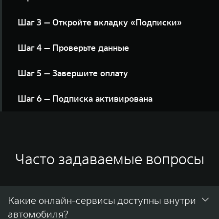
Найдите кнопку в разделе «Доступные сервисы»
Шаг 3 — Откройте вкладку «Подписки»
Нажмите кнопку «Выбрать» напротив интересующего
Шаг 4 — Проверьте данные
предложения
Укажите e-mail для получения чека и нажмите кнопку
Шаг 5 — Завершите оплату
«Оформить подписку»
Следуйте инструкциям платёжной системы до
Шаг 6 — Подписка активирована
завершения оформления
Вы увидите экран подтверждения. Сервис
подключён, квитанция отправлена на вашу
электронную почту
Часто задаваемые вопросы
Какие онлайн-сервисы доступны внутри
автомобиля?