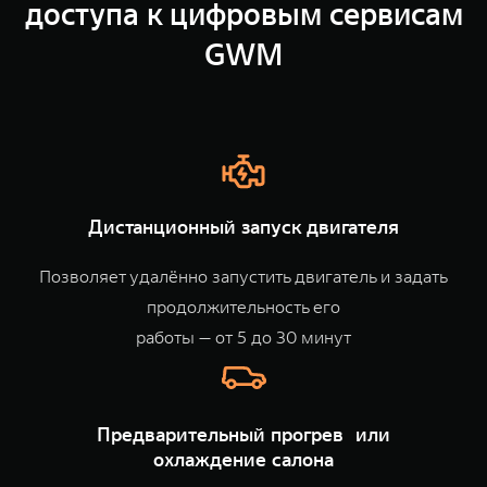
доступа к цифровым сервисам
TANK Финансы
Сервис
GWM
Корпоративным клиентам
Специальные предложения
TANK 500
TANK 700
Моторные масла
Веди за собой
Сила признания
TANK ФИНАНСЫ
от 6 499 000 ₽
от 10 199 000 ₽
TANK Кредит
ЦИФРОВЫЕ СЕРВИСЫ TANK
TANK Лизинг
Цифровые сервисы TANK
Дистанционный запуск двигателя
TANK Страхование
Подписки
Позволяет удалённо запустить двигатель и задать
WEY 07
WEY 05
продолжительность его
Расширяя границы комфорта
Эстетика нового времени
от 6 149 000 ₽
от 5 699 000 ₽
работы — от 5 до 30 минут
Предварительный прогрев или
охлаждение салона