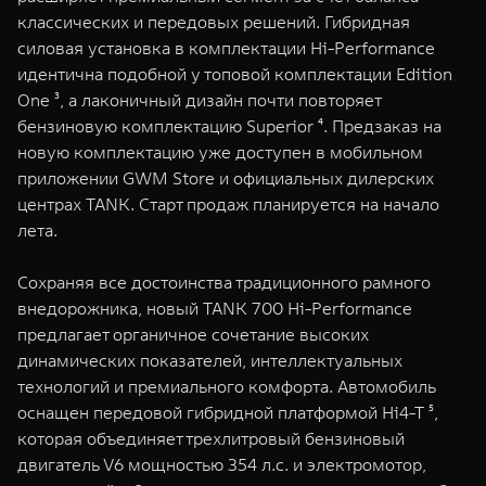
WEY 07
WEY 05
классических и передовых решений. Гибридная
Расширяя границы комфорта
Эстетика нов
силовая установка в комплектации Hi-Performance
от 6 149 000 ₽
от 5 699 0
идентична подобной у топовой комплектации Edition
One ³, а лаконичный дизайн почти повторяет
бензиновую комплектацию Superior ⁴. Предзаказ на
новую комплектацию уже доступен в мобильном
приложении GWM Store и официальных дилерских
центрах TANK. Старт продаж планируется на начало
лета.
Сохраняя все достоинства традиционного рамного
WEY 80
WEY 80 
внедорожника, новый TANK 700 Hi-Performance
Масштаб возможностей
Масштаб воз
предлагает органичное сочетание высоких
от 6 449 000 ₽
от 8 099 
динамических показателей, интеллектуальных
технологий и премиального комфорта. Автомобиль
оснащен передовой гибридной платформой Hi4-T ⁵,
которая объединяет трехлитровый бензиновый
двигатель V6 мощностью 354 л.с. и электромотор,