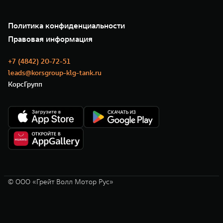
Зарядные станции
Подписки
О нас
Специальные предложения
35 лет GWM
Сервис
Политика конфиденциальности
GWM ТЕХ ДЕНЬ
Нулевое ТО
Новости
Правовая информация
Моторные масла
+7 (4842) 20-72-51
leads@korsgroup-klg-tank.ru
КорсГрупп
© ООО «Грейт Волл Мотор Рус»