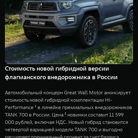
TANK Финансы
Сервис
Корпоративным клиентам
Специальные предложения
Моторные масла
TANK ФИНАНСЫ
TANK Кредит
ЦИФРОВЫЕ СЕРВИСЫ TANK
TANK Лизинг
Цифровые сервисы TANK
TANK 500
TANK 700
Стоимость новой гибридной версии
TANK Страхование
Подписки
Веди за собой
Сила признан
флагманского внедорожника в России
от 6 499 000 ₽
от 10 199 
Автомобильный концерн Great Wall Motor анонсирует
стоимость новой гибридной комплектации Hi-
Performance ¹ в линейке премиальных внедорожников
TANK 700 в России. Цена ² новинки составит 11 599
000 рублей, включая НДС. Новый гибрид становится
четвертой вариацией модели TANK 700 и выгодно
расширяет премиальный сегмент за счет баланса