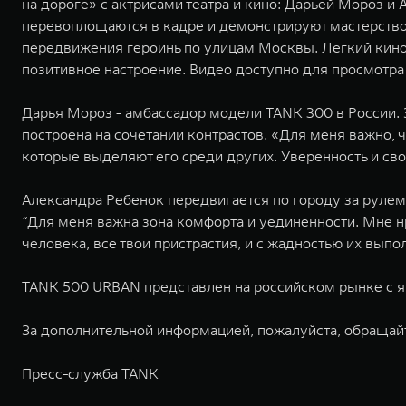
на дороге» с актрисами театра и кино: Дарьей Мороз 
перевоплощаются в кадре и демонстрируют мастерство
передвижения героинь по улицам Москвы. Легкий кино
позитивное настроение. Видео доступно для просмотра 
Дарья Мороз - амбассадор модели TANK 300 в России. 
построена на сочетании контрастов. «Для меня важно,
которые выделяют его среди других. Уверенность и своб
Александра Ребенок передвигается по городу за рулем
“Для меня важна зона комфорта и уединенности. Мне нр
человека, все твои пристрастия, и с жадностью их выпо
TANK 500 URBAN представлен на российском рынке с ян
За дополнительной информацией, пожалуйста, обращай
Пресс-служба TANK