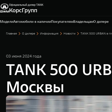
Официальный дилер TANK
КорсГрупп
Калуга, ул. Автомобильная, д. 2
+7 (4842) 20-72-51
Модели
Автомобили в наличии
Покупателям
Владельцам
О дилере
Главная
О дилере
Информация
Новости
TANK 500 URBAN в гл
03 июня 2024 года
TANK 500 URBA
Москвы