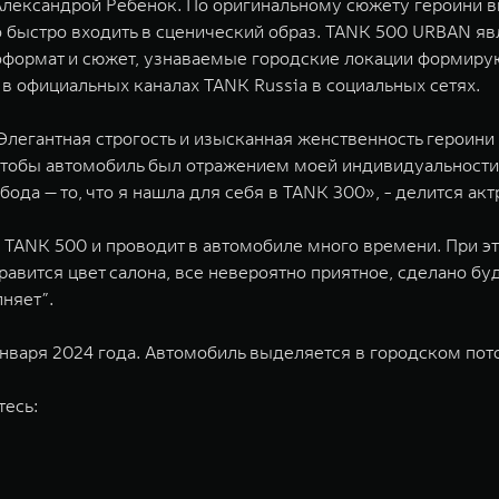
и Александрой Ребенок. По оригинальному сюжету героини 
 быстро входить в сценический образ. TANK 500 URBAN яв
формат и сюжет, узнаваемые городские локации формирую
в официальных каналах TANK Russia в социальных сетях.
Элегантная строгость и изысканная женственность героини
 чтобы автомобиль был отражением моей индивидуальности
ода — то, что я нашла для себя в TANK 300», - делится акт
 TANK 500 и проводит в автомобиле много времени. При эт
авится цвет салона, все невероятно приятное, сделано бу
лняет”.
варя 2024 года. Автомобиль выделяется в городском пото
тесь: