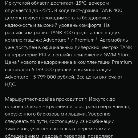
Иркутской области достигает -15°C, вечером
WEY 07
WEY 05
опускается до -25°C. В ходе тест-драйва TANK 400
Расширяя границы комфорта
Эстетика нов
демонстрирует проходимость на бездорожье,
от 6 149 000 ₽
от 5 699 0
надежность и высокий уровень комфорта. На
российском рынке TANK 400 представлен в двух
комплектациях: Adventure ¹ и Premium ². Автомобиль
уже доступен в официальных дилерских центрах TANK
на территории РФ и в онлайн-приложении GWM Store.
Цена ³ нового внедорожника в комплектации Premium
составляет 6 199 000 рублей, в комплектации
Adventure – 5 799 000 рублей. Все цены включают
НДС.
WEY 80
WEY 80 
Масштаб возможностей
Масштаб воз
Маршрут тест-драйва проходит от г. Иркутск до
от 6 449 000 ₽
от 8 099 
острова Ольхон – крупнейшего острова озера Байкал,
окруженного бирюзовыми льдами. Уверенно
следовать по пути, состоящему из комбинации
зимников, участков асфальта с переметами и
обледенением, ледовых переправ, позволяют