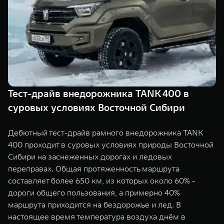
TANK Финансы
Сервис
Корпоративным клиентам
Специальные предложения
Моторные масла
TANK ФИНАНСЫ
TANK Кредит
ЦИФРОВЫЕ СЕРВИСЫ TANK
TANK Лизинг
Цифровые сервисы TANK
Тест-драйв внедорожника TANK 400 в
TANK 500
TANK 700
суровых условиях Восточной Сибири
TANK Страхование
Подписки
Веди за собой
Сила признан
от 6 499 000 ₽
от 10 199 
Дебютный тест-драйв рамного внедорожника TANK
400 проходит в суровых условиях природы Восточной
Сибири на заснеженных дорогах и ледовых
переправах. Общая протяженность маршрута
составляет более 650 км, из которых около 60% -
дороги общего пользования, а примерно 40%
маршрута приходится на бездорожье и лед. В
настоящее время температура воздуха днём в