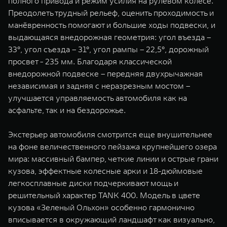
полного привода и режим усилия на рулевом колесе.
Преодолеть трудный рельеф, оценить проходимость и
манёвренность помогают и большие ходы подвески, и
выдающаяся внедорожная геометрия: угол въезда –
33°, угол съезда – 31°, угол рампы – 22,5°, дорожный
просвет - 235 мм. Благодаря классической
внедорожной подвеске – передняя двухрычажная
независимая и задняя с неразрезным мостом –
улучшается управляемость автомобиля как на
асфальте, так и на бездорожье.
Экстерьер автомобиля смотрится еще внушительнее
на фоне величественного пейзажа крупнейшего озера
мира: массивный бампер, четкие линии и острые грани
кузова, эффектные колесные арки и 18-дюймовые
легкосплавные диски подчеркивают мощь и
решительный характер TANK 400. Модель в цвете
кузова «Зеленый Ольхон» особенно гармонично
вписывается в окружающий ландшафт как визуально,