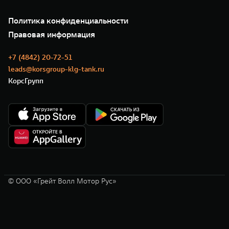
Подписки
О нас
Специальные предложения
35 лет GWM
Сервис
Политика конфиденциальности
GWM ТЕХ ДЕНЬ
Нулевое ТО
Новости
Правовая информация
Моторные масла
+7 (4842) 20-72-51
leads@korsgroup-klg-tank.ru
КорсГрупп
© ООО «Грейт Волл Мотор Рус»