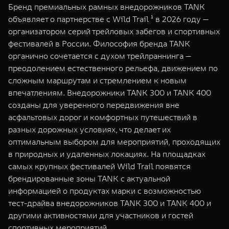
Бренд премиальных рамных внедорожников TANK
WEY 07
WEY 05
объявляет о партнерстве с Wild Trail ¹ в 2026 году —
Расширяя границы комфорта
Эстетика нов
организатором серий трейловых забегов и спортивных
от 6 149 000 ₽
от 5 699 0
фестивалей в России. Философия бренда TANK
органично сочетается с духом трейлраннинга —
преодолением естественного рельефа, движением по
сложным маршрутам и стремлением к новым
впечатлениям. Внедорожники TANK 300 и TANK 400
созданы для уверенного передвижения вне
асфальтовых дорог и комфортных путешествий в
разных дорожных условиях, что делает их
оптимальным выбором для мероприятий, проходящих
WEY 80
WEY 80 
в природных и удаленных локациях. На площадках
Масштаб возможностей
Масштаб воз
от 6 449 000 ₽
от 8 099 
самых крупных фестивалей Wild Trail появятся
брендированные зоны TANK с актуальной
информацией о продуктах марки с возможностью
тест-драйва внедорожников TANK 300 и TANK 400 и
другими активностями для участников и гостей
спортивных мероприятий.