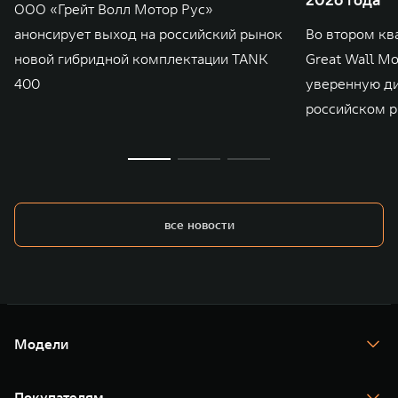
ООО «Грейт Волл Мотор Рус»
анонсирует выход на российский рынок
Во втором кв
новой гибридной комплектации TANK
Great Wall M
400
уверенную д
российском р
все новости
Модели
TANK 300
TANK 400
Покупателям