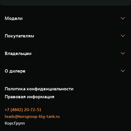
Модели
TANK 300
TANK 400
Покупателям
TANK 500
TANK 700
Спецпредложения
Тест-драйв
Владельцам
TANK Финансы
TANK Кредит
Гарантия
TANK Лизинг
Помощь на дороге
Корпоративным клиентам
О дилере
Новые цифровые сервисы TANK
Зарядные станции
Подписки
О нас
Специальные предложения
35 лет GWM
Сервис
Политика конфиденциальности
GWM ТЕХ ДЕНЬ
Нулевое ТО
Новости
Правовая информация
Моторные масла
+7 (4842) 20-72-51
leads@korsgroup-klg-tank.ru
КорсГрупп