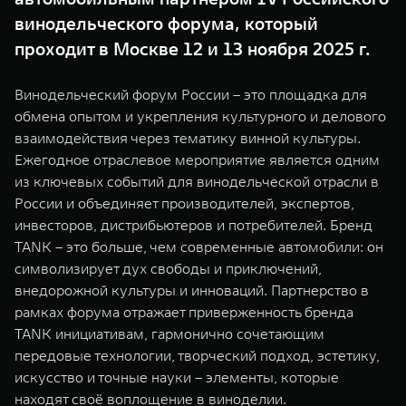
WEY 07
WEY 05
винодельческого форума, который
Расширяя границы комфорта
Эстетика нов
проходит в Москве 12 и 13 ноября 2025 г.
от 6 149 000 ₽
от 5 699 0
Винодельческий форум России – это площадка для
обмена опытом и укрепления культурного и делового
взаимодействия через тематику винной культуры.
Ежегодное отраслевое мероприятие является одним
из ключевых событий для винодельческой отрасли в
России и объединяет производителей, экспертов,
инвесторов, дистрибьютеров и потребителей. Бренд
TANK – это больше, чем современные автомобили: он
WEY 80
WEY 80 
символизирует дух свободы и приключений,
Масштаб возможностей
Масштаб воз
внедорожной культуры и инноваций. Партнерство в
от 6 449 000 ₽
от 8 099 
рамках форума отражает приверженность бренда
TANK инициативам, гармонично сочетающим
передовые технологии, творческий подход, эстетику,
искусство и точные науки – элементы, которые
находят своё воплощение в виноделии.