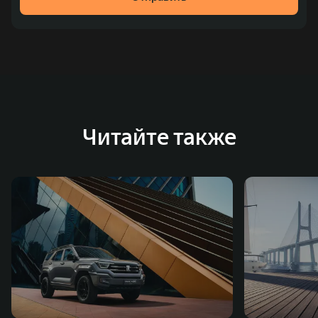
место по объёмам продаж пикапов в Китае. На
сегодняшний день концерн GWM создал мировую
систему исследований и разработок, включая центры
в России, Китае, Японии, США, Германии, Индии,
Австрии и Южной Корее. Компания построила
глобальную систему «14+5», которая включает 10
внутренних производственных комплексов и 4
Читайте также
зарубежных – в России, Таиланде, Бразилии и Индии, а
также 5 предприятий по сборке автомобилей.