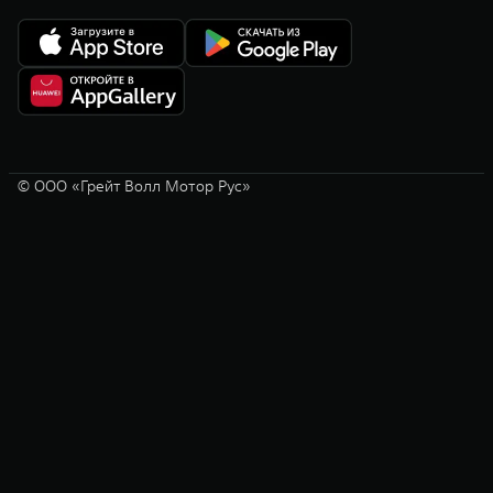
© ООО «Грейт Волл Мотор Рус»