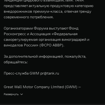
тенденции цифрового взаимодействия. TANK
представляет актуальную продуктовую категорию
внедорожников премиум-класса, отвечая тренду
современного потребления.
Организаторами Форума выступают Фонд
Росконгресс и Ассоциация «Федеральная
саморегулируемая организация виноградарей и
виноделов России» (ФСРО АВВР).
За дополнительной информацией, пожалуйста,
обращайтесь:
Пресс-служба GWM
pr@tank.ru
Great Wall Motor Company Limited (GWM) —
глобальный производитель внедорожников,
Развернуть
кроссоверов и пикапов, специализирующийся на