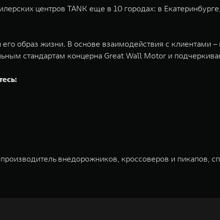
лерских центров TANK еще в 10 городах: в Екатеринбурге,
 его образ жизни. В основе взаимодействия с клиентами –
ьным стандартам концерна Great Wall Motor и подчеркив
тесь:
 производитель внедорожников, кроссоверов и пикапов, с
ована на Гонконгской и Шанхайской фондовых биржах в 20
и разработки, производство, продажу и обслуживание авт
томобилей и силовых агрегатов, использующих альтернати
вать более экологичные, умные и безопасные продукты д