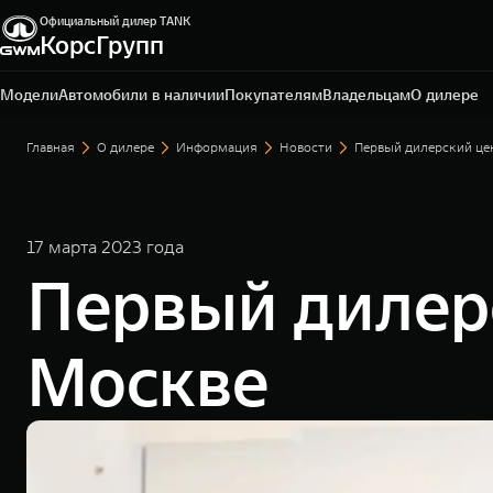
Официальный дилер TANK
КорсГрупп
Калуга, ул. Автомобильная, д. 2
+7 (4842) 20-72-51
Модели
Автомобили в наличии
Покупателям
Владельцам
О дилере
Главная
О дилере
Информация
Новости
Первый дилерский це
17 марта 2023 года
Первый дилер
Москве