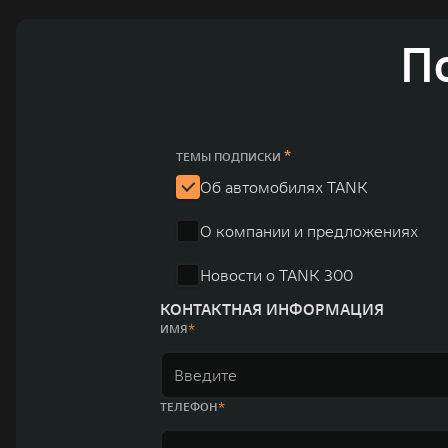
активный вклад в создание технологического ландшафт
автомобильных брендов GWM – интеллектуальных крос
П
электромобилей ORA, премиальных кроссоверов WEY, а
автомобилей в более чем 60 регионах мира. В состав х
продажи GWM превышают отметку в 1 млн автомобилей 
юаней (1,6 трлн рублей). С 1998 года Great Wall Moto
*
ТЕМЫ ПОДПИСКИ
систему исследований и разработок, включая центры в
Об автомобилях TANK
«14+5», которая включает 10 внутренних производствен
О компании и предложениях
автомобилей.
Новости о TANK 300
КОНТАКТНАЯ ИНФОРМАЦИЯ
ИМЯ
ТЕЛЕФОН