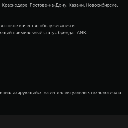
 Краснодаре, Ростове-на-Дону, Казани, Новосибирске,
 высокое качество обслуживания и
ающий премиальный статус бренда TANK.
пециализирующийся на интеллектуальных технологиях и
03 и 2011 годах соответственно. Сфера деятельности
омобилей и запчастей. Значительная доля инвестиций
вные источники энергии. Это обеспечивает
ля пользователей по всему миру. Компания вносит