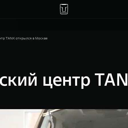
нтр TANK открылся в Москве
ский центр TAN