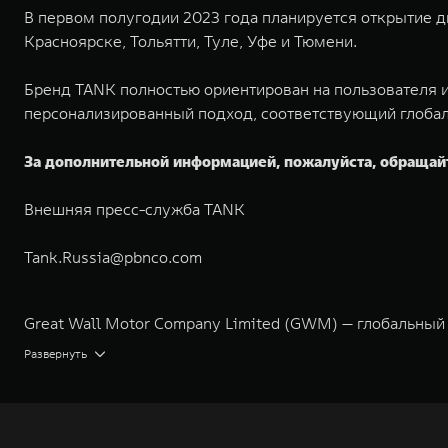
В первом полугодии 2023 года планируется открытие ди
Красноярске, Тольятти, Туле, Уфе и Тюмени.
Бренд TANK полностью ориентирован на пользователя и
персонализированный подход, соответствующий глобал
За дополнительной информацией, пожалуйста, обращай
Внешняя пресс-служба TANK
Tank.Russia@pbnco.com
Great Wall Motor Company Limited (GWM) — глобальный
экологичном производстве. Компания была зарегистрир
Развернуть
концерна GWM включает проектирование, исследования 
GWM сосредоточена на конструкторских разработках ав
технологическое преимущество GWM и позволяет созда