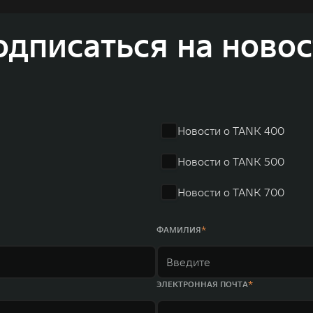
а автомобильной отрасли, в том числе посредством разра
соверов и внедорожников HAVAL, выносливых пикапов G
одписаться на новос
 также новый технологичный бренд SALOON – в совокупно
олдинга GWM входят 80 дочерних компаний, а штат включае
в год. По итогам 2021 года общая выручка компании увел
r занимает первое место по объёмам продаж пикапов в Кит
 России, Китае, Японии, США, Германии, Индии, Австрии и
Новости о TANK 400
ных комплексов и 4 зарубежных – в России, Таиланде, Бра
Новости о TANK 500
Новости о TANK 700
ФАМИЛИЯ
ЭЛЕКТРОННАЯ ПОЧТА