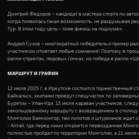
Дмитрий Федоров – кандидат в мастера спорта по авто
когда появилась такая возможность, не раздумывая реш
Тур. В этом году цель – тоже финиш на подиуме». ⁠⁠
Андрей Сухов – многократный победитель и призер рал
участником отметает любые сомнения! Поэтому в прошл
ралли-спринтах, ледовых гонках, но победа в ралли «Ше
МАРШРУТ И ГРАФИК
12 июля 2025 г. в Иркутске состоится торжественный с
Байкальск, экипажи проедут спецучасток по заповедны
Бурятии – Улан-Удэ. 15 июля караван участников, след
закольцованному маршруту с возвращением в столицу 
Монголии Баянхонгор, там пилотов и штурманов ждет с
- Алтай, где перед ними откроется первозданная Монг
полностью пройдет по территории Монголии, а 21 июля