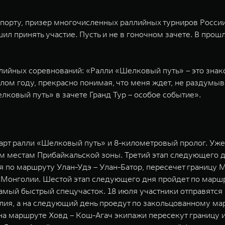
спорту, призер многочисленных раллийных турниров России
ил принять участие. Пусть и не в гоночном зачете. В про
лийных соревнований: «Ралли «Шелковый путь» – это знако
ом году, прекрасно понимая, что меня ждет, не раздумыва
лковый путь» в зачете Гранд Тур – особое событие».
тарт ралли «Шелковый путь» и 8-километровый пролог. Уже
м местам Прибайкальской зоны. Третий этап следующего дн
уя по маршруту Улан-Удэ – Улан-Батор, пересечет границу 
Монголии. Шестой этап следующего дня пройдет по маршр
амый быстрый спецучасток. 18 июля участники отправятс
олия, а на следующий день проедут по закольцованному ма
 на маршруте Ховд – Кош-Агач экипажи пересекут границу 