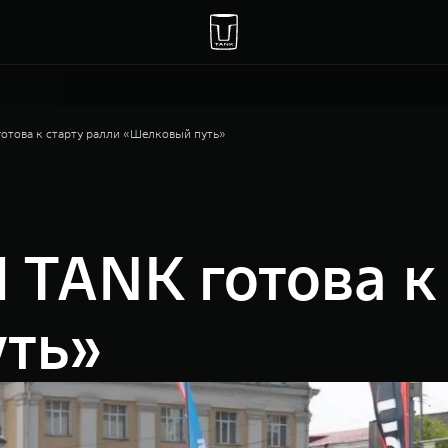
това к старту ралли «Шелковый путь»
TANK готова к 
ть»