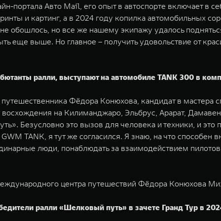
йн-портала Авто Mail, его опыт в автоспорте включает в с
ринты и картинг, а в 2024 году копилка автомобильных сор
е обошлось, но все же нашему экипажу удалось подняться 
 быть еще выше. Но главное – получить удовольствие от кр
ютанты ралли, выступают на автомобиле TANK 300 в компл
путешественника Фёдора Конюхова, кандидат в мастера спо
 восхождения на Килиманджаро, Эльбрус, Арарат, Дамавенд
уть». Безусловно это вызов для человека и техники, и эт
д GWM TANK, я тут же согласился. Я знаю, на что способен
рдинарные люди, понаблюдать за взаимодействием пилотов 
 Международного центра путешествий Фёдора Конюхова Ми
едители ралли «Шелковый путь» в зачете Гранд Тур в 202