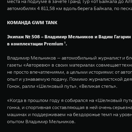
места на подиуме в зачете Гранд Тур «от Байкала до 
автомобилях 4 811,58 км вдоль берега Байкала, по песк
КОМАНДА GWM TANK
Экипаж № 508 – Владимир Мельников и Вадим Гагарин –
в комплектации Premium ¹.
Владимир Мельников — автомобильный журналист и бло
газеты «Авторевю» в своих материалах совмещает техн
не просто впечатлениями, а целыми историями: от авто
опыт и узнаваемую подачу. Помимо журналистской дея
Гонок, ралли «Шелковый путь», «Великая степь».
«Когда в прошлом году я собирался на «Шелковый путь»,
гонка, и спортивная составляющая в ней очень серьез
машинах и поддерживаем на бездорожье темп на уровне 
опытом Владимир Мельников.