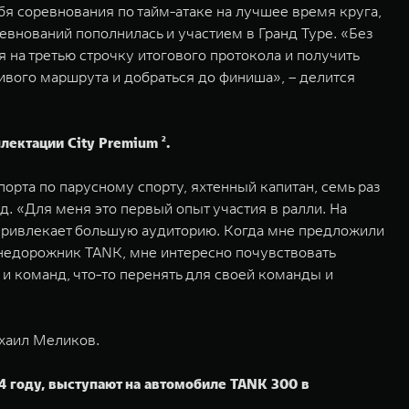
ебя соревнования по тайм-атаке на лучшее время круга,
евнований пополнилась и участием в Гранд Туре. «Без
на третью строчку итогового протокола и получить
асивого маршрута и добраться до финиша», – делится
ектации City Premium ².
рта по парусному спорту, яхтенный капитан, семь раз
. «Для меня это первый опыт участия в ралли. На
о привлекает большую аудиторию. Когда мне предложили
 внедорожник TANK, мне интересно почувствовать
и команд, что-то перенять для своей команды и
хаил Меликов.
4 году, выступают на автомобиле TANK 300 в