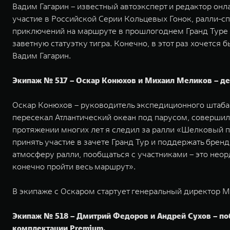
Вадим Гагарин – известный автоэксперт и редактор онла
участие в Российской Серии Кольцевых Гонок, ралли-сп
приключений на маршруте в прошлогоднем Гранд Туре н
заветную статуэтку тигра. Конечно, в этот раз хочется
Вадим Гагарин.
Экипаж № 517 – Оскар Конюхов и Михаил Меликов – деб
Оскар Конюхов – руководитель экспедиционного штаба 
пересекал Атлантический океан под парусом, совершил
протяжении многих лет я следил за ралли «Шелковый п
принять участие в зачете Гранд Тур и поддержать брен
атмосферу ралли, пообщаться с участниками – это нео
конечно пройти весь маршрут».
В экипаже с Оскаром стартует генеральный директор
Экипаж № 518 – Дмитрий Федоров и Андрей Сухов – поб
комплектации Premium.