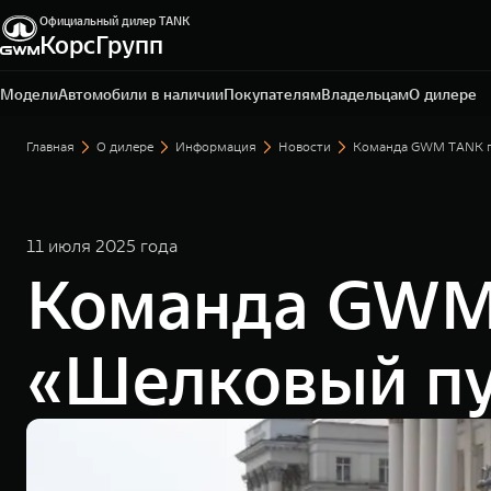
Официальный дилер TANK
КорсГрупп
Калуга, ул. Автомобильная, д. 2
+7 (4842) 20-72-51
Модели
Автомобили в наличии
Покупателям
Владельцам
О дилере
Главная
О дилере
Информация
Новости
Команда GWM TANK го
11 июля 2025 года
Команда GWM 
«Шелковый пу