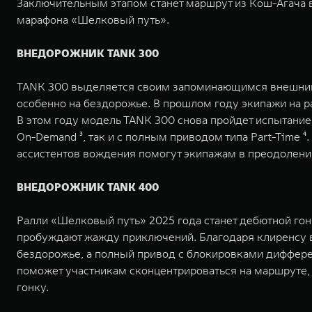
Заключительным этапом станет маршрут из Кош-Агача в
марафона «Шелковый путь».
ВНЕДОРОЖНИК TANK 300
TANK 300 выделяется своим запоминающимся внешним в
особенно на бездорожье. В прошлом году экипажи на р
В этом году модель TANK 300 снова пройдет испытание
On-Demand ³, так и с полным приводом типа Part-Time 
ассистентов вождения помогут экипажам в преодолени
ВНЕДОРОЖНИК TANK 400
Ралли «Шелковый путь» 2025 года станет дебютной го
пробуждают жажду приключений. Благодаря клиренсу в
бездорожье, а полный привод с блокировками диффере
поможет участникам сконцентрироваться на маршруте,
гонку.