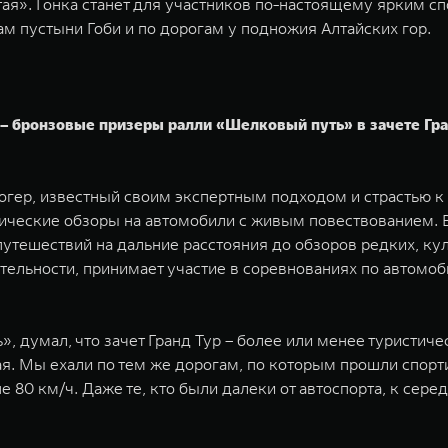
Алтая». Гонка станет для участников по-настоящему ярки
ам пустыни Гоби и по дорогам у подножия Алтайских гор.
 бронзовые призеры ралли «Шелковый путь» в зачете Гран
гер, известный своим экспертным подходом и страстью к 
ические обзоры на автомобили с живым повествованием. В
путешествий на дальние расстояния до обзоров редких, ку
тельности, принимает участие в соревнованиях по автом
 думал, что зачет Гранд Тур – более или менее туристическ
ная. Мы ехали по тем же дорогам, по которым прошли спор
80 км/ч. Даже те, кто были далеки от автоспорта, к серед