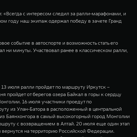
: «Всегда с интересом следил за ралли-марафонами, и
шлом году наш экипаж одержал победу в зачете Гранд
вое событие в автоспорте и возможность стать его
л ни минуты. Участвовал ранее в классическом ралли,
 13 июля ралли пройдет по маршруту Иркутск –
я пройдет от берегов озера Байкал в горы к сердцу
Монголии. 16 июля участники проедут по
уту из Улан-Батора в расположенный в центральной
я из Баянхонгора в самый высокогорный город Монголии
ршруту с возвращением в Алтай. 20 июля еще один этап
и вернутся на территорию Российской Федерации.