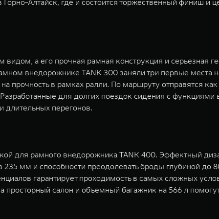
 Горно-Алтайск, где и состоится торжественный финиш и 
идом, а его прочная рамная конструкция и серьезная ге
амном внедорожнике TANK 300 заняли три первые места на
 на прочность в рамках ралли. По маршруту отправятся к
⁴. Разработанные для долгих поездок сидения с функциями
и длительных перегонов.
нкой для рамного внедорожника TANK 400. Эффектный диз
 235 мм и способности преодолевать броды глубиной до 8
нциалов гарантирует проходимость в самых сложных усло
 а просторный салон и объемный багажник на 566 л помог