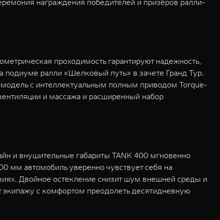
церемония награждения победителей и призёров ралли-
ометрическая проходимость гарантируют надежность,
 подиуме ралли «Шелковый путь» в зачете Гранд Тур.
ак модель с интеллектуальным полным приводом Torque-
 вентиляции и массажа и расширенный набор
айн и внушительные габариты TANK 400 мгновенно
00 мм автомобиль уверенно чувствует себя на
виях. Двойное остекление снизит шум внешней среды и
ут экипажу с комфортом преодолеть десятидневную