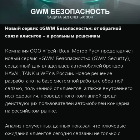
TANK Финансы
Сервис
Корпоративным клиентам
Специальные предложения
Моторные масла
Новый сервис «GWM Безопасность»: от обратной
TANK ФИНАНСЫ
связи клиентов – к реальным решениям
TANK Кредит
ЦИФРОВЫЕ СЕРВИСЫ TANK
Компания ООО «Грейт Волл Мотор Рус» представляет
TANK Лизинг
Цифровые сервисы TANK
новый сервис «GWM Безопасность» (GWM Security),
TANK 500
TANK 700
созданный для владельцев автомобилей брендов
TANK Страхование
Подписки
Веди за собой
Сила признан
HAVAL, TANK и WEY в России. Новое решение
от 6 499 000 ₽
от 10 199 
разработано на базе системной работы с обратной
связью, полученной от клиентов, а также внутреннего
исследования, проведенного компанией среди
действующих пользователей автомобилей концерна
на российском рынке.
Анализ полученных данных показал, что ключевые
ожидания клиентов сегодня связаны не только с