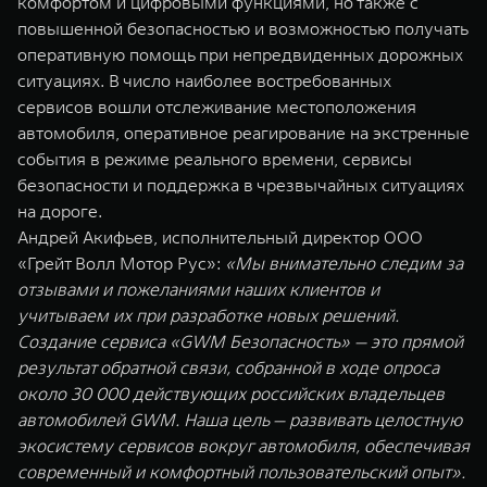
комфортом и цифровыми функциями, но также с
WEY 07
WEY 05
повышенной безопасностью и возможностью получать
Расширяя границы комфорта
Эстетика нов
оперативную помощь при непредвиденных дорожных
от 6 149 000 ₽
от 5 699 0
ситуациях. В число наиболее востребованных
сервисов вошли отслеживание местоположения
автомобиля, оперативное реагирование на экстренные
события в режиме реального времени, сервисы
безопасности и поддержка в чрезвычайных ситуациях
на дороге.
Андрей Акифьев, исполнительный директор ООО
«Грейт Волл Мотор Рус»:
«Мы внимательно следим за
отзывами и пожеланиями наших клиентов и
WEY 80
WEY 80 
учитываем их при разработке новых решений.
Масштаб возможностей
Масштаб воз
Создание сервиса «GWM Безопасность» — это прямой
от 6 449 000 ₽
от 8 099 
результат обратной связи, собранной в ходе опроса
около 30 000 действующих российских владельцев
автомобилей GWM. Наша цель — развивать целостную
экосистему сервисов вокруг автомобиля, обеспечивая
современный и комфортный пользовательский опыт».