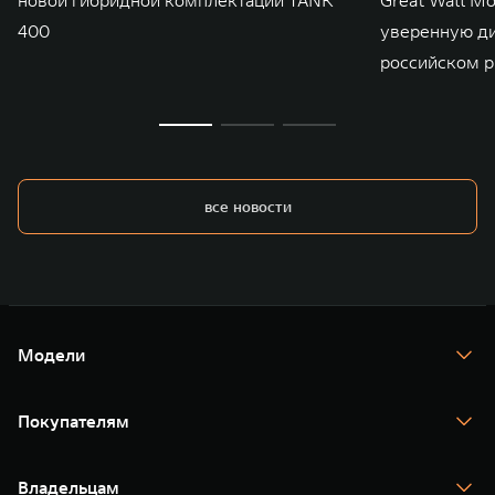
400
уверенную д
российском р
все новости
Модели
TANK 300
TANK 400
Покупателям
TANK 500
TANK 700
Спецпредложения
Тест-драйв
Владельцам