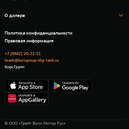
TANK Финансы
TANK Кредит
Гарантия
TANK Лизинг
Помощь на дороге
Корпоративным клиентам
О дилере
Новые цифровые сервисы TANK
Зарядные станции
Подписки
О нас
Специальные предложения
35 лет GWM
Сервис
Политика конфиденциальности
GWM ТЕХ ДЕНЬ
Нулевое ТО
Новости
Правовая информация
Моторные масла
+7 (4842) 20-72-51
leads@korsgroup-klg-tank.ru
КорсГрупп
© ООО «Грейт Волл Мотор Рус»