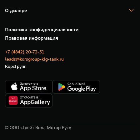
Гарантия
TANK Лизинг
Помощь на дороге
Корпоративным клиентам
О дилере
Новые цифровые сервисы TANK
Зарядные станции
Подписки
О нас
Специальные предложения
35 лет GWM
Сервис
Политика конфиденциальности
GWM ТЕХ ДЕНЬ
Нулевое ТО
Новости
Правовая информация
Моторные масла
+7 (4842) 20-72-51
leads@korsgroup-klg-tank.ru
КорсГрупп
© ООО «Грейт Волл Мотор Рус»