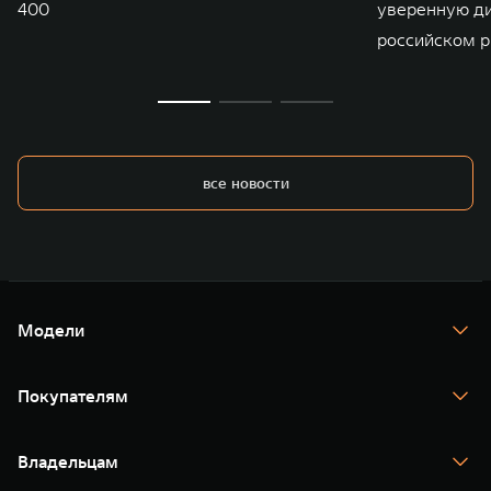
400
уверенную д
российском р
все новости
Модели
TANK 300
TANK 400
Покупателям
TANK 500
TANK 700
Спецпредложения
Тест-драйв
Владельцам
TANK Финансы
TANK Кредит