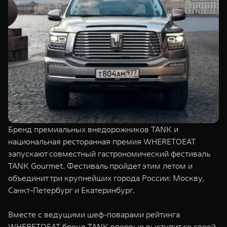
TANK Финансы
Сервис
Корпоративным клиентам
Специальные предложения
Моторные масла
TANK ФИНАНСЫ
TANK Кредит
ЦИФРОВЫЕ СЕРВИСЫ TANK
TANK Лизинг
Цифровые сервисы TANK
TANK 500
TANK 700
TANK Страхование
Подписки
Веди за собой
Сила признан
от 6 499 000 ₽
от 10 199 
Бренд премиальных внедорожников TANK и
национальная ресторанная премия WHERETOEAT
запускают совместный гастрономический фестиваль
TANK Gourmet. Фестиваль пройдет этим летом и
объединит три крупнейших города России: Москву,
Санкт-Петербург и Екатеринбург.
Вместе с ведущими шеф-поварами рейтинга
WHERETOEAT бренд TANK впервые выступит со своей