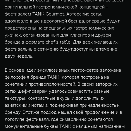
WEY 07
WEY 05
оригинальной гастрономической концепцией –
Расширяя границы комфорта
Эстетика нов
фестивалем TANK Gourmet. Авторские сеты,
от 6 149 000 ₽
от 5 699 0
вдохновленные идеологией бренда, впервые будут
представлены на специальных гастрономических
ужинах, организованных для клиентов и друзей
бренда в формате chef’s table. Для всех желающих
фестивальные сет-меню будут доступны в течение
двух недель.
В основе идеи эксклюзивных гастро-сетов заложена
философия бренда TANK, которая построена на
WEY 80
WEY 80 
сочетании противоположностей. В своих авторских
Масштаб возможностей
Масштаб воз
сетах шеф-поварам удалось совместить разные
от 6 449 000 ₽
от 8 099 
текстуры, контрастные вкусы и дополнить их
азиатскими нотами, подчеркивая принадлежность к
бренду. Этот же подход нашел своё продолжение и в
логотипе фестиваля, где символично сочетаются
монументальные буквы TANK с изящным написанием