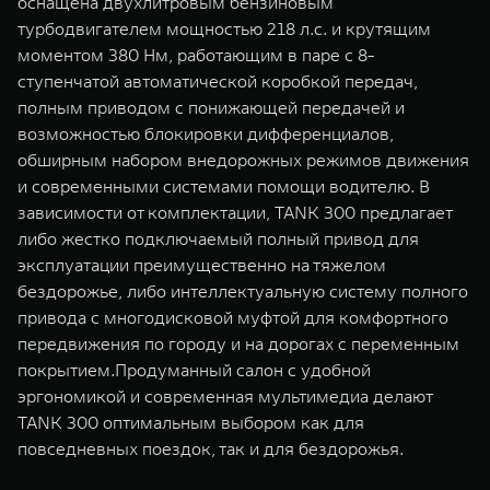
оснащена двухлитровым бензиновым
WEY 07
WEY 05
турбодвигателем мощностью 218 л.с. и крутящим
Расширяя границы комфорта
Эстетика нов
моментом 380 Нм, работающим в паре с 8-
от 6 149 000 ₽
от 5 699 0
ступенчатой автоматической коробкой передач,
полным приводом с понижающей передачей и
возможностью блокировки дифференциалов,
обширным набором внедорожных режимов движения
и современными системами помощи водителю. В
зависимости от комплектации, TANK 300 предлагает
либо жестко подключаемый полный привод для
эксплуатации преимущественно на тяжелом
бездорожье, либо интеллектуальную систему полного
WEY 80
WEY 80 
привода с многодисковой муфтой для комфортного
Масштаб возможностей
Масштаб воз
передвижения по городу и на дорогах с переменным
от 6 449 000 ₽
от 8 099 
покрытием.Продуманный салон с удобной
эргономикой и современная мультимедиа делают
TANK 300 оптимальным выбором как для
повседневных поездок, так и для бездорожья.