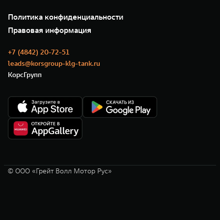
О нас
Специальные предложения
35 лет GWM
Сервис
Политика конфиденциальности
GWM ТЕХ ДЕНЬ
Нулевое ТО
Новости
Правовая информация
Моторные масла
+7 (4842) 20-72-51
leads@korsgroup-klg-tank.ru
КорсГрупп
© ООО «Грейт Волл Мотор Рус»