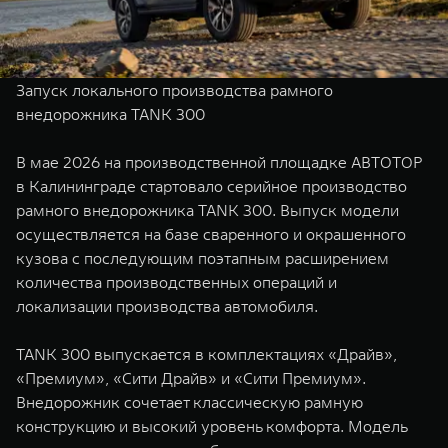
TANK Финансы
Сервис
Корпоративным клиентам
Специальные предложения
Моторные масла
Запуск локального производства рамного
TANK ФИНАНСЫ
внедорожника TANK 300
TANK Кредит
ЦИФРОВЫЕ СЕРВИСЫ TANK
В мае 2026 на производственной площадке АВТОТОР
TANK Лизинг
Цифровые сервисы TANK
в Калининграде стартовало серийное производство
TANK 500
TANK 700
рамного внедорожника TANK 300. Выпуск модели
TANK Страхование
Подписки
Веди за собой
Сила признан
осуществляется на базе сваренного и окрашенного
от 6 499 000 ₽
от 10 199 
кузова с последующим поэтапным расширением
количества производственных операций и
локализации производства автомобиля.
TANK 300 выпускается в комплектациях «Драйв»,
«Премиум», «Сити Драйв» и «Сити Премиум».
Внедорожник сочетает классическую рамную
конструкцию и высокий уровень комфорта. Модель