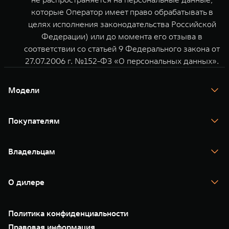
которые Оператор имеет право обрабатывать в
целях исполнения законодательства Российской
Федерации) или до момента его отзыва в
соответствии со статьей 9 Федерального закона от
27.07.2006 г. №152-ФЗ «О персональных данных».
Модели
TANK 300
TANK 400
Покупателям
TANK 500
TANK 700
Спецпредложения
Тест-драйв
Владельцам
TANK Финансы
TANK Кредит
Гарантия
TANK Лизинг
Помощь на дороге
Корпоративным клиентам
О дилере
Новые цифровые сервисы TANK
Зарядные станции
Подписки
О нас
Специальные предложения
35 лет GWM
Сервис
Политика конфиденциальности
GWM ТЕХ ДЕНЬ
Нулевое ТО
Новости
Правовая информация
Моторные масла