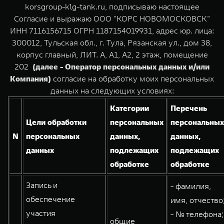
TANK Финансы
Сервис
korsgroup-klg-tank.ru, подписываю настоящее
Согласие и выражаю ООО "КОРС НОВОМОСКОВСК"
Корпоративным клиентам
Специальные предложения
ИНН 7116156715 ОГРН 1187154019931, адрес юр. лица:
TANK 500
TANK 700
300012, Тульская обл., г. Тула, Рязанская ул., дом 38,
Моторные масла
Веди за собой
Сила признания
TANK ФИНАНСЫ
корпус главный, ЛИТ. А, А1, А2, 2 этаж, помещение
от 6 499 000 ₽
от 10 199 000 ₽
202
(далее - Оператор персональных данных и/или
TANK Кредит
ЦИФРОВЫЕ СЕРВИСЫ TANK
Компания)
согласие на обработку моих персональных
TANK Лизинг
Цифровые сервисы TANK
данных на следующих условиях:
Категории
Перечень
TANK Страхование
Подписки
Цели обработки
персональных
персональных
N
персональных
данных,
данных,
WEY 07
WEY 05
данных
подлежащих
подлежащих
Расширяя границы комфорта
Эстетика нового времени
от 6 149 000 ₽
от 5 699 000 ₽
обработке
обработке
Запись и
- фамилия,
обеспечение
имя, отчество
участия
- № телефона;
общие