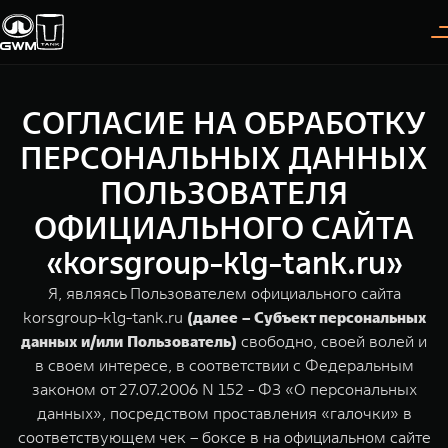
СОГЛАСИЕ НА ОБРАБОТКУ
Покупателям
Владельцам
О дилере
Модели
ПЕРСОНАЛЬНЫХ ДАННЫХ
ПОЛЬЗОВАТЕЛЯ
ВЫБОР АВТОМОБИЛЯ
ГАРАНТИЯ И ПОДДЕРЖКА
ИНФОРМАЦИЯ
ОФИЦИАЛЬНОГО САЙТА
Спецпредложения
Гарантия
О нас
«korsgroup-klg-tank.ru»
Конфигуратор
Помощь на дороге
35 лет GWM
Я, являясь Пользователем официального сайта
korsgroup-klg-tank.ru
(далее – Субъект персональных
Тест-драйв
GWM ТЕХ ДЕНЬ
TANK 300
TANK 400
СЕРВИС
данных и/или Пользователь)
свободно, своей волей и
Следуй за открытиями
За пределы возможного
Зарядные станции
Новости
в своем интересе, в соответствии с Федеральным
от 3 999 000 ₽
от 5 599 000 ₽
Калькулятор ТО
законом от 27.07.2006 N 152 - ФЗ «О персональных
данных», посредством проставления «галочки» в
Нулевое ТО
ПОКУПКА АВТОМОБИЛЯ
соответствующем чек – боксе в на официальном сайте