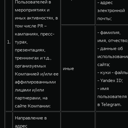
Пользователей в
- адрес
WEY 80
WEY 80 Лаундж
мероприятиях и
электронной
Масштаб возможностей
Масштаб возможностей
иных активностях, в
почты;
от 6 449 000 ₽
от 8 099 000 ₽
том числе PR –
- фамилия,
кампаниях, пресс-
имя, отчество
1.
турах,
- данные об
презентациях,
использовани
треннингах и т.д.,
сайта;
организуемых
иные
- куки - файлы
Компанией и/или ее
- Yandex ID;
аффилированными
- имя
лицами и/или
пользователя
партнерами, на
в Telegram.
сайте Компании:
Направление в
адрес