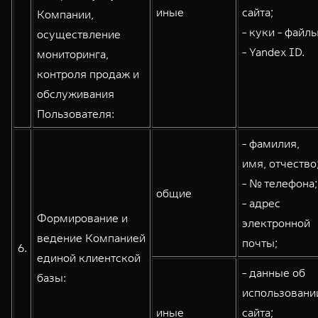
иные
сайта;
Компании,
- куки - файлы
осуществление
- Yandex ID.
мониторинга,
контроля продаж и
обслуживания
Пользователя:
- фамилия,
имя, отчество
- № телефона;
общие
- адрес
Формирование и
электронной
ведение Компанией
почты;
6.
единой клиентской
- данные об
базы:
использовани
иные
сайта;