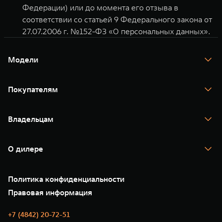
Федерации) или до момента его отзыва в
соответствии со статьей 9 Федерального закона от
27.07.2006 г. №152-ФЗ «О персональных данных».
Модели
TANK 300
TANK 400
Покупателям
TANK 500
TANK 700
Спецпредложения
Тест-драйв
Владельцам
TANK Финансы
TANK Кредит
Гарантия
TANK Лизинг
Помощь на дороге
Корпоративным клиентам
О дилере
Новые цифровые сервисы TANK
Зарядные станции
Подписки
О нас
Специальные предложения
35 лет GWM
Сервис
Политика конфиденциальности
GWM ТЕХ ДЕНЬ
Нулевое ТО
Новости
Правовая информация
Моторные масла
+7 (4842) 20-72-51