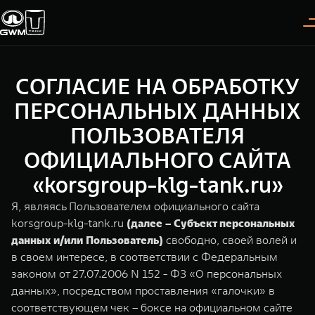
СОГЛАСИЕ НА ОБРАБОТКУ
Покупателям
Владельцам
О дилере
Модели
ПЕРСОНАЛЬНЫХ ДАННЫХ
ПОЛЬЗОВАТЕЛЯ
ВЫБОР АВТОМОБИЛЯ
ГАРАНТИЯ И ПОДДЕРЖКА
ИНФОРМАЦИЯ
ОФИЦИАЛЬНОГО САЙТА
Спецпредложения
Гарантия
О нас
«korsgroup-klg-tank.ru»
Конфигуратор
Помощь на дороге
35 лет GWM
Я, являясь Пользователем официального сайта
korsgroup-klg-tank.ru
(далее – Субъект персональных
Тест-драйв
GWM ТЕХ ДЕНЬ
TANK 300
TANK 400
СЕРВИС
данных и/или Пользователь)
свободно, своей волей и
Следуй за открытиями
За пределы возможного
Зарядные станции
Новости
в своем интересе, в соответствии с Федеральным
от 3 999 000 ₽
от 5 599 000 ₽
Калькулятор ТО
законом от 27.07.2006 N 152 - ФЗ «О персональных
данных», посредством проставления «галочки» в
Нулевое ТО
ПОКУПКА АВТОМОБИЛЯ
соответствующем чек – боксе на официальном сайте