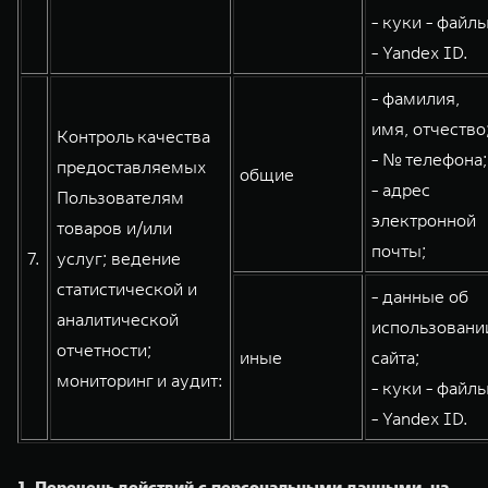
- куки - файлы
- Yandex ID.
- фамилия,
имя, отчество
Контроль качества
- № телефона;
предоставляемых
общие
- адрес
Пользователям
электронной
товаров и/или
почты;
7.
услуг; ведение
статистической и
- данные об
аналитической
использовани
отчетности;
иные
сайта;
мониторинг и аудит:
- куки - файлы
- Yandex ID.
1. Перечень действий с персональными данными, на