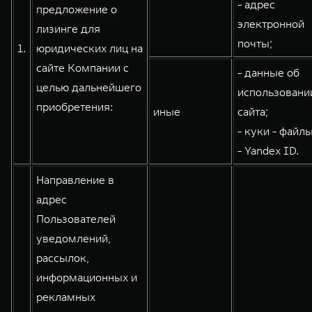
- адрес
предложение о
WEY 80
WEY 80 Лаундж
электронной
лизинге для
Масштаб возможностей
Масштаб возможностей
почты;
1.
юридических лиц на
от 6 449 000 ₽
от 8 099 000 ₽
сайте Компании с
- данные об
целью дальнейшего
использовани
приобретения:
иные
сайта;
- куки - файлы
- Yandex ID.
Направление в
адрес
Пользователей
уведомлений,
рассылок,
информационных и
рекламных