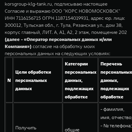
TANK Финансы
Сервис
korsgroup-klg-tank.ru, подписываю настоящее
Согласие и выражаю ООО "КОРС НОВОМОСКОВСК"
Корпоративным клиентам
Специальные предложения
ИНН 7116156715 ОГРН 1187154019931, адрес юр. лица:
TANK 500
TANK 700
300012, Тульская обл., г. Тула, Рязанская ул., дом 38,
Моторные масла
Веди за собой
Сила признания
TANK ФИНАНСЫ
корпус главный, ЛИТ. А, А1, А2, 2 этаж, помещение 202
от 6 499 000 ₽
от 10 199 000 ₽
(далее - «Оператор персональных данных и/или
TANK Кредит
ЦИФРОВЫЕ СЕРВИСЫ TANK
Компания»)
согласие на обработку моих
TANK Лизинг
Цифровые сервисы TANK
персональных данных на следующих условиях:
Категории
Перечень
TANK Страхование
Подписки
Цели обработки
персональных
персональных
N
персональных
данных,
данных,
WEY 07
WEY 05
данных
подлежащих
подлежащих
Расширяя границы комфорта
Эстетика нового времени
от 6 149 000 ₽
от 5 699 000 ₽
обработке
обработке
- фамилия,
имя, отчество
- № телефона;
Получить
общие