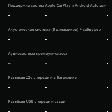
Поддержка систем Apple CarPlay и Android Auto для и
●
●
●
Акустическая система (8 динамиков) + сабвуфер
●
●
●
Аудиосистема премиум-класса
—
—
●
Разъемы 12v спереди и в багажнике
●
●
●
Разъёмы USB спереди и сзади
●
●
●