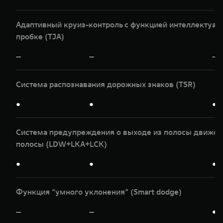
Адаптивный круиз-контроль с функцией интеллектуаль
пробке (TJA)
—
—
—
Система распознавания дорожных знаков (TSR)
●
●
●
Система предупреждения о выходе из полосы движени
полосы (LDW+LKA+LCK)
●
●
●
Функция “умного уклонения” (Smart dodge)
—
—
●