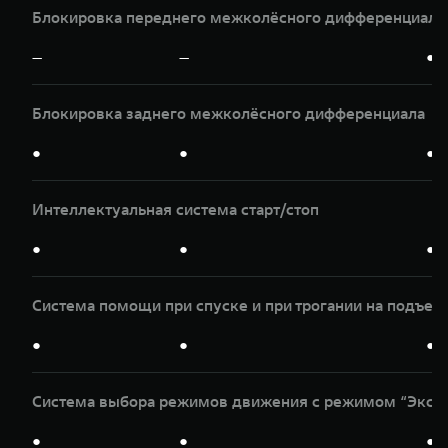
Блокировка переднего межколёсного дифференциала
—
—
●
Блокировка заднего межколёсного дифференциала
●
●
●
Интеллектуальная система старт/стоп
●
●
●
Система помощи при спуске и при трогании на подъем
●
●
●
Система выбора режимов движения с режимом “Экспе
●
●
●