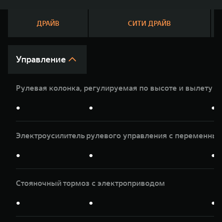
WEY 07
WEY 05
Расширяя границы комфорта
Эстетика ново
ДРАЙВ
СИТИ ДРАЙВ
от 6 149 000 ₽
от 5 699 0
Управление
Рулевая колонка, регулируемая по высоте и вылету
●
●
●
Электроусилитель рулевого управления с переменны
WEY 80
WEY 80 Л
Масштаб возможностей
Масштаб возм
●
●
●
от 6 449 000 ₽
от 8 099 0
Стояночный тормоз с электроприводом
●
●
●