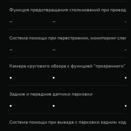
Функция предотвращения столкновений при проезде п
—
—
—
Система помощи при перестроении, мониторинг слепы
—
—
—
Камера кругового обзора с функцией “прозрачного” к
●
●
●
Задние и передние датчики парковки
●
●
●
Система помощи при выезде с парковки задним ходом