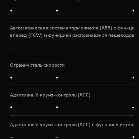
●
●
●
Автоматическая система торможения (AEB) с функци
вперед (FCW) и функцией распознавания пешеходов и
—
—
—
Ограничитель скорости
●
●
●
Адаптивный круиз-контроль (ACC)
●
●
—
Адаптивный круиз-контроль (ACC) с функцией интелле
—
—
●