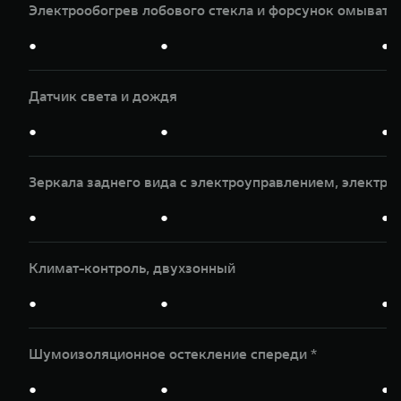
Электрообогрев лобового стекла и форсунок омывате
●
●
●
Датчик света и дождя
●
●
●
Зеркала заднего вида с электроуправлением, электр
●
●
●
Климат-контроль, двухзонный
●
●
●
Шумоизоляционное остекление спереди *
●
●
●