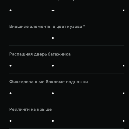
●
—
●
Внешние элементы в цвет кузова *
—
●
—
Распашная дверь багажника
●
●
●
Фиксированные боковые подножки
●
●
●
Рейлинги на крыше
●
●
●