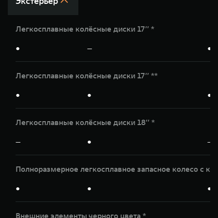
Экстерьер
Легкосплавные колёсные диски 17’’ *
●
—
●
Легкосплавные колёсные диски 17’’ **
●
●
●
Легкосплавные колёсные диски 18’’ *
—
●
—
Полноразмерное легкосплавное запасное колесо с кр
●
●
●
Внешние элементы черного цвета *