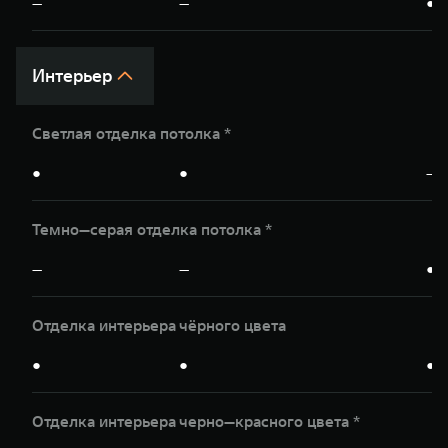
—
—
●
Интерьер
Светлая отделка потолка *
●
●
—
Темно—серая отделка потолка *
—
—
●
Отделка интерьера чёрного цвета
●
●
●
Отделка интерьера чeрно—красного цвета *