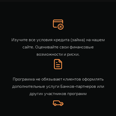
TANK Финансы
Сервис
Корпоративным клиентам
Специальные предложения
Моторные масла
TANK ФИНАНСЫ
TANK Кредит
ЦИФРОВЫЕ СЕРВИСЫ TANK
Изучите все условия кредита (займа) на
нашем
TANK Лизинг
Цифровые сервисы TANK
сайте
. Оценивайте свои финансовые
TANK 500
TANK 700
возможности и риски.
TANK Страхование
Подписки
Веди за собой
Сила признан
от 6 499 000 ₽
от 10 199 
Программа не обязывает клиентов оформлять
дополнительные услуги Банков-партнеров или
других участников программ