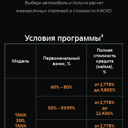
Выбери автомобиль и получи расчет
WEY 07
WEY 05
ежемесячных платежей и стоимости КАСКО
Расширяя границы комфорта
Эстетика ново
от 6 149 000 ₽
от 5 699 0
Условия программы³
Полная
стоимость
Первоначальный
Модель
кредита
взнос, %
(займа),
%
WEY 80
WEY 80 Л
от 2,778%
Масштаб возможностей
Масштаб возм
60% - 80%
до 9,803%
от 6 449 000 ₽
от 8 099 0
от 2,778%
50% - 59,99%
до
12,436%
TANK
300,
TANK
от 2,778%